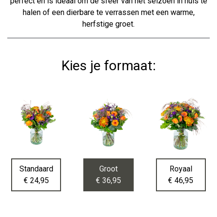
perfect en is ideaal om de sfeer van het seizoen in huis te
halen of een dierbare te verrassen met een warme,
herfstige groet.
Kies je formaat:
Standaard
Groot
Royaal
€ 24,95
€ 36,95
€ 46,95