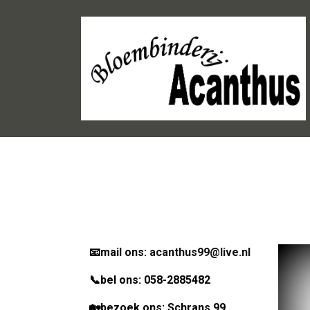
📧mail ons:
acanthus99@live.nl
📞bel ons: 058-2885482
🏡bezoek ons: Schrans 99