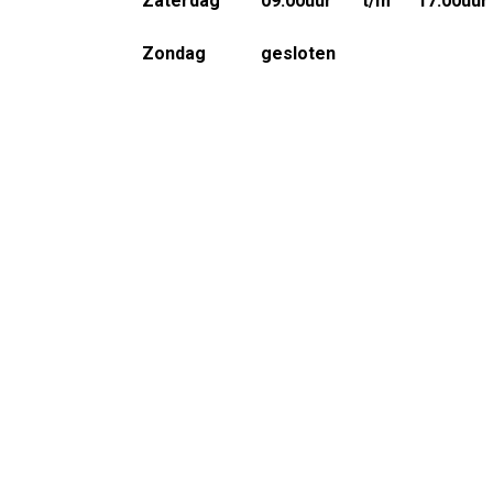
Zaterdag
09.00uur
t/m
17.00uur
Zondag
gesloten